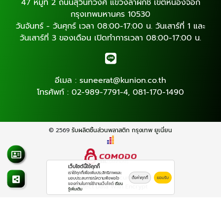
47 หมู่ที่ 2 ถนนสุวินทวงศ์ แขวงลำผักชี เขตหนองจอก
กรุงเทพมหานคร 10530
วันจันทร์ - วันศุกร์ เวลา 08:00-17:00 น. วันเสาร์ที่ 1 และ
วันเสาร์ที่ 3 ของเดือน เปิดทำการเวลา 08:00-17:00 น.
อีเมล :
suneerat@kunion.co.th
โทรศัพท์ :
02-989-7791-4
,
081-170-1490
© 2569
รับผลิตชิ้นส่วนพลาสติก กรุงเทพ ยูเนี่ยน
เว็บไซต์นี้ใช้คุกกี้
เราใช้คุกกี้เพื่อเพิ่มประสิทธิภาพและ
Work is Secure
ตั้งค่าคุกกี้
ยอมรับ
มอบประสบการณ์ความพึงพอใจ
ของท่านในการใช้งานเว็บไซต์
เรียน
Protect Data With Encrypt
รู้เพิ่มเติม